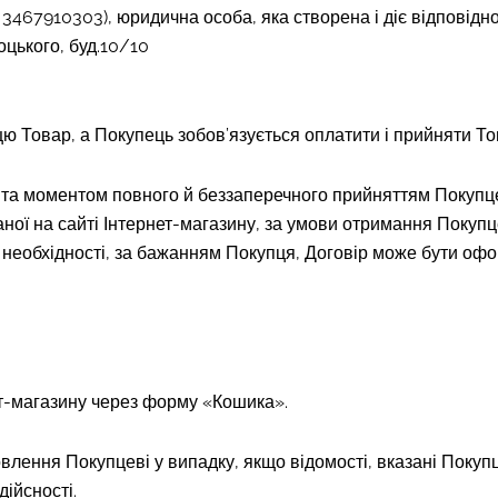
467910303), юридична особа, яка створена і діє відповідн
соцького, буд.10/10
цю Товар, а Покупець зобов’язується оплатити і прийняти Т
) та моментом повного й беззаперечного прийняттям Покуп
ої на сайті Інтернет-магазину, за умови отримання Покуп
 необхідності, за бажанням Покупця, Договір може бути оф
т-магазину через форму «Кошика».
влення Покупцеві у випадку, якщо відомості, вказані Поку
ійсності.