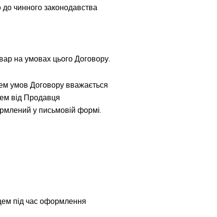
о до чинного законодавства
овар на умовах цього Договору.
цем умов Договору вважається
цем від Продавця
ормлений у письмовій формі.
пцем під час оформлення