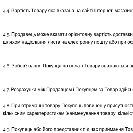
4.4. Вартість Товару яка вказана на сайті Інтернет-магази
4.5. Продавець може вказати орієнтовну вартість доставк
шляхом надіслання листа на електронну пошту або при о
4.6. Зобов’язання Покупця по оплаті Товару вважаються 
4.7. Розрахунки між Продавцем і Покупцем за Товар здійсн
4.8. При отриманні товару Покупець повинен у присутності
кількісним характеристикам (найменування товару, кількіст
4.9. Покупець або його представник під час приймання То