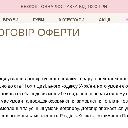
БЕЗКОШТОВНА ДОСТАВКА ВІД 1000 ГРН
БРОВИ
ГУБИ
АКСЕСУАРИ
АКЦІЇ
І
ОГОВІР ОФЕРТИ
ця укласти договір купівлі-продажу Товару, представленого
ідно до статті 633 Цивільного кодексу України, його умови є
а, фізична особа-підприємець) без надання переваги одному
ймає умови та порядок оформлення замовлення, оплати това
амовлення та усі інші умови договору. Договір вважається 
і оформлення замовлення в Розділі «Кошик» і отримання П