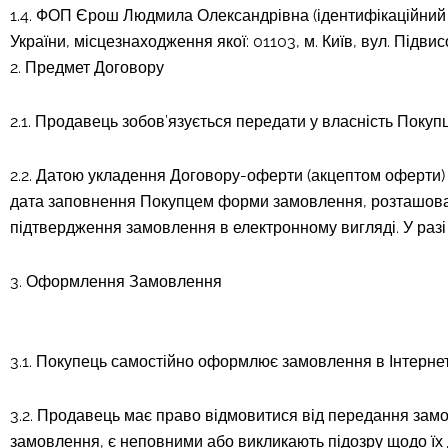
1.4. ФОП Єрош Людмила Олександрівна (ідентифікаційний 3
України, місцезнаходження якої: 01103, м. Київ, вул. Підви
2. Предмет Договору
2.1. Продавець зобов’язується передати у власність Покуп
2.2. Датою укладення Договору-оферти (акцептом оферти
дата заповнення Покупцем форми замовлення, розташован
підтвердження замовлення в електронному вигляді. У разі
3. Оформлення Замовлення
3.1. Покупець самостійно оформлює замовлення в Інтерне
3.2. Продавець має право відмовитися від передання замо
замовлення, є неповними або викликають підозру щодо їх д