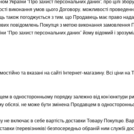
м України “Про захист персональних даних”, про цілі збору 
ті виконання умов цього Договору, можливості проведення
пець також погоджується з тим, що Продавець має право над
ткових повідомлень Покупця з метою виконання замовлення 
їни “Про захист персональних даних” йому відомий і зрозумі
стійно та вказані на сайті Інтернет-магазину. Всі ціни на 
цем в односторонньому порядку залежно від кон’юнктури ри
му обсязі, не може бути змінена Продавцем в одностороннь
ину не включає в себе вартість доставки Товару Покупцю. Ва
авки (перевізників) безпосередньо обраній ним службі дост