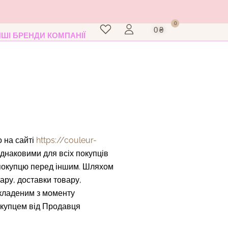
Кошик
0
0
₴
НШІ БРЕНДИ КОМПАНІЇ
 на сайті
https://couleur-
 однаковими для всіх покупців
 покупцю перед іншим. Шляхом
ру, доставки товару,
укладеним з моменту
окупцем від Продавця