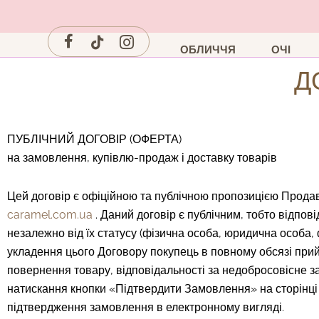
Перейти
до
вмісту
ОБЛИЧЧЯ
ОЧІ
Д
ПУБЛІЧНИЙ ДОГОВІР (ОФЕРТА)
на замовлення, купівлю-продаж і доставку товарів
Цей договір є офіційною та публічною пропозицією Продав
caramel.com.ua
. Даний договір є публічним, тобто відпов
незалежно від їх статусу (фізична особа, юридична особ
укладення цього Договору покупець в повному обсязі при
повернення товару, відповідальності за недобросовісне з
натискання кнопки «Підтвердити Замовлення» на сторінц
підтвердження замовлення в електронному вигляді.