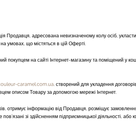
иція Продавця, адресована невизначеному колу осіб, укласти
на умовах, що містяться в цій Оферті.
раний покупцем на сайті Інтернет-магазину та поміщений у к
/couleur-caramel.com.ua
. створений для укладення договорі
вцем описом Товару за допомогою мережі Інтернет.
років, отримує інформацію від Продавця, розміщує замовленн
е пов’язані зі здійсненням підприємницької діяльності, або