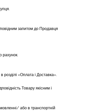
купця.
ідповідним запитом до Продавця
о рахунок.
в розділі «Оплата і Доставка».
повідність Товару якісним і
амовленні/ або в транспортній