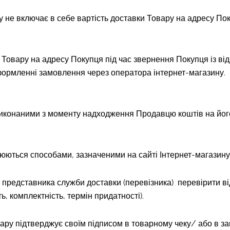
ну не включає в себе вартість доставки Товару на адресу По
и Товару на адресу Покупця під час звернення Покупця із в
формленні замовлення через оператора інтернет-магазину.
виконаними з моменту надходження Продавцю коштів на йог
юються способами, зазначеними на сайті Інтернет-магазину 
 представника служби доставки (перевізника) перевірити від
ь, комплектність, термін придатності).
вару підтверджує своїм підписом в товарному чеку/ або в з